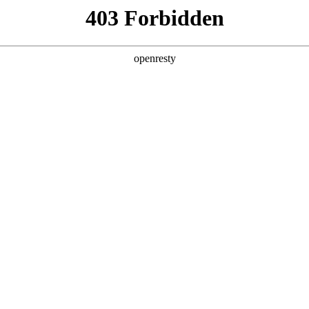
产品及服务
行业解决方案
合作伙伴
投资者关系
下文简称“w66利来旗舰厅数码”、“我们”和“我们的”）深知隐私对您的
本《隐私政策》（下文简称“本政策”）。本政策阐述了w66利来旗舰厅数码如何
的信息可能由w66利来旗舰厅数码在补充政策中，或者在收集数据时提
：